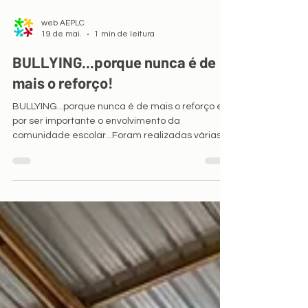
web AEPLC
19 de mai.
1 min de leitura
BULLYING...porque nunca é de
mais o reforço!
BULLYING...porque nunca é de mais o reforço e
por ser importante o envolvimento da
comunidade escolar...Foram realizadas várias
sessões ao longo do ano letivo para todos os
alunos da EB2, 3 Prof.Lindley Cintra com o
objetivo de alertar e ensinar outros caminhos. A
organização teve a colaboração do Serviço
Social Escolar e do Coordenador de
Estabelecimento em articulação com a
PSP/Escola Segura, promotores das respectivas
sessões.