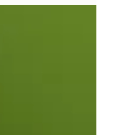
educativa pelo esforço e dedicação. A entrega
das Bandeiras Eco-Escolas está prevista para
outubro num local a definir