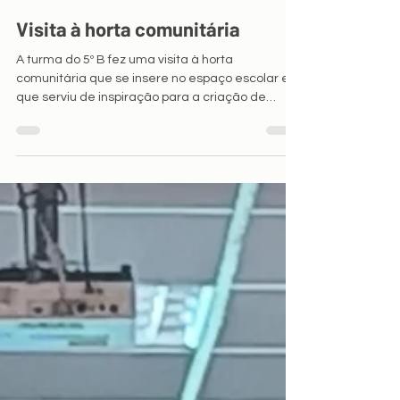
web AEPLC
9 de jul.
1 min de leitura
Visita à horta comunitária
A turma do 5º B fez uma visita à horta
comunitária que se insere no espaço escolar e
que serviu de inspiração para a criação de
textos poéticos, narrativos, dramáticos e
informativos, escritos pelos alunos. A D. Teresa foi
dando a conhecer o espaço, as galinhas, as
plantas... e os alunos fizeram perguntas e
tomaram consciência da biodiversidade, da
beleza e da sustentabilidade da horta, da
vantagem e do aspeto económico da produção
de alimento sem químicos. "A Terra que somos