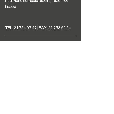
Rua Mário Sampaio Ribeiro,
1600-488
Lisboa
TEL.
21 754 07 47
| FAX.
21 758 99 24
direcao@aelindleycintra.edu.pt
FIQUE POR
DENTRO
Assine a nossa newletter
e saiba de tudo