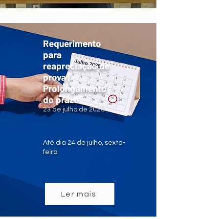
Requerimento
para
reapreciação de
prova |
Prolongamento
do prazo
23 de julho de 2026
Até dia 24 de julho, sexta-
feira
Ler mais