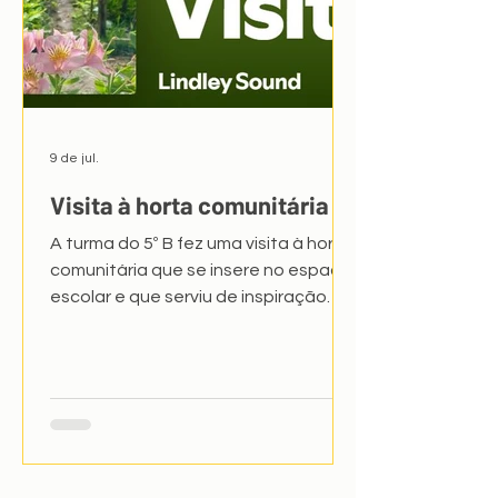
9 de jul.
Visita à horta comunitária
A turma do 5º B fez uma visita à horta
comunitária que se insere no espaço
escolar e que serviu de inspiração
para a criação de textos poéticos,
narrativos, dramáticos e
informativos, escritos pelos alunos. A
D. Teresa foi dando a conhecer o
espaço, as galinhas, as plantas... e os
alunos fizeram perguntas e tomaram
consciência da biodiversidade, da