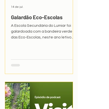
14 de jul.
Galardão Eco-Escolas
A Escola Secundária do Lumiar foi
galardoada com a bandeira verde
das Eco-Escolas, neste ano letivo.
Isto significa que foi cumprida a
metodologia Eco-Escolas e
implementado o Programa. Obrigada
a toda comunidade educativa pelo
esforço e dedicação. A entrega das
Bandeiras Eco-Escolas está prevista
para outubro num local a definir