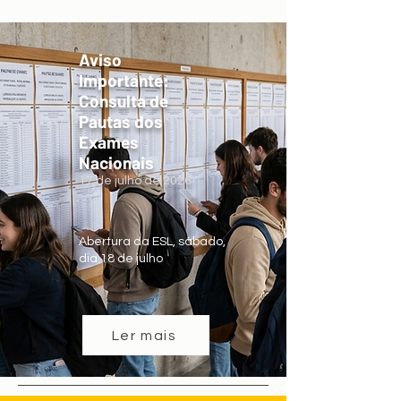
Aviso
Importante:
Consulta de
Pautas dos
Exames
Nacionais
17 de julho de 2026
Abertura da ESL, sábado,
dia 18 de julho
Ler mais