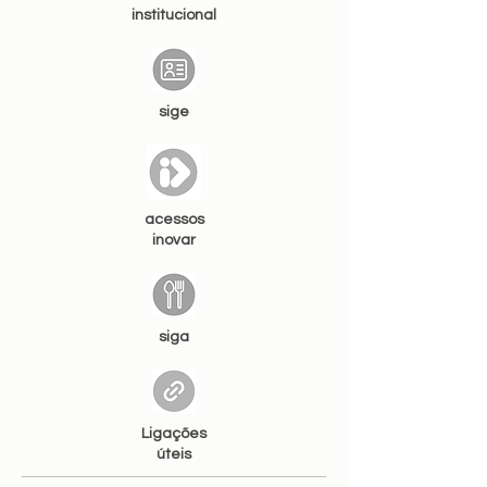
institucional
sige
acessos
inovar
siga
Ligações
úteis