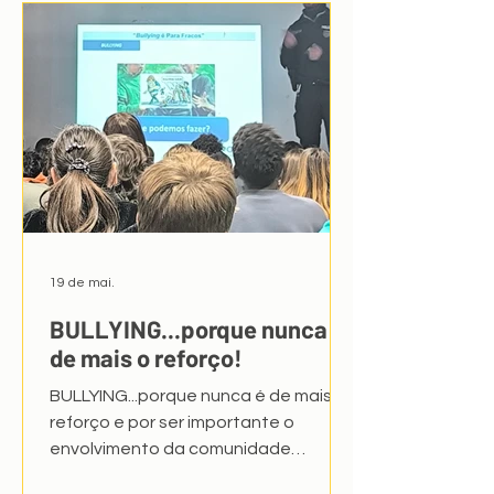
beleza e da sustentabilidade da
horta, da vantagem e do aspeto
económico da produção de alimento
sem químicos. "A Terra que somos
19 de mai.
BULLYING...porque nunca é
de mais o reforço!
BULLYING...porque nunca é de mais o
reforço e por ser importante o
envolvimento da comunidade
escolar...Foram realizadas várias