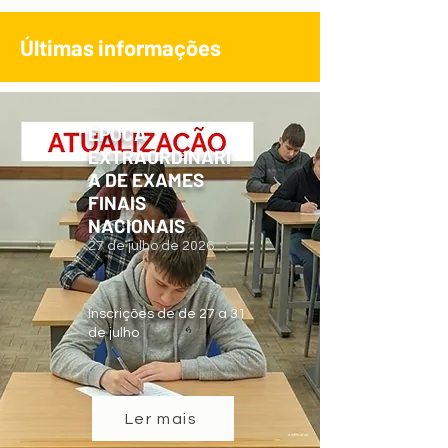
Últimas informações
ÉPOCA
EXTRAORDINÁRI
A DE EXAMES
FINAIS
NACIONAIS
27 de julho de 2026
Inscrições de de 27 a 31
de julho
Ler mais