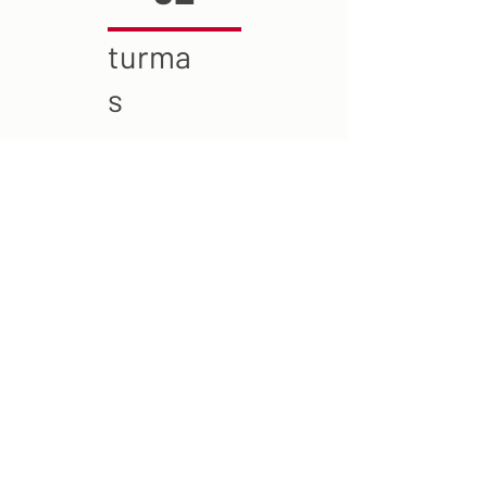
turma
s
170
docentes
62
não
docentes