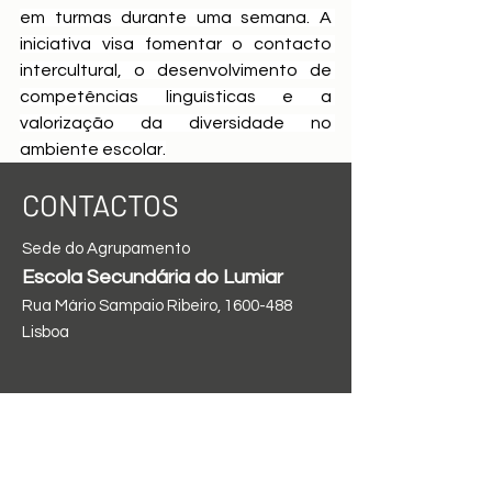
em turmas durante uma semana. A 
iniciativa visa fomentar o contacto 
intercultural, o desenvolvimento de 
competências linguísticas e a 
valorização da diversidade no 
ambiente escolar.
CONTACTOS
Sede do Agrupamento
Escola Secundária do Lumiar
Rua Mário Sampaio Ribeiro,
1600-488
Ver tudo
Posts recentes
Lisboa
TEL.
21 754 07 47
| FAX.
21 758 99 24
direcao@aelindleycintra.edu.pt