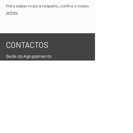
Para saber mais a respeito, confira o nosso
artigo
.
CONTACTOS
Sede do Agrupamento
Escola Secundária do Lumiar
Rua Mário Sampaio Ribeiro,
1600-488
Lisboa
TEL.
21 754 07 47
| FAX.
21 758 99 24
direcao@aelindleycintra.edu.pt