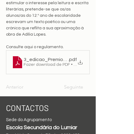
estimular o interesse pela leitura e escrita 
literárias, pretende-se que os/as 
alunos/as do 12.º ano de escolaridade 
escrevam um texto poético ou uma 
crónica que reflita a sua aproximação à 
obra de Adília Lopes.
Consulte aqui o regulamento.
3_edicao_Premio_Literario_Adilia_Lopes_Normas
.pdf
Fazer download de PDF • 133KB
Anterior
Seguinte
CONTACTOS
Sede do Agrupamento
Escola Secundária do Lumiar