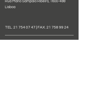
Rua Mário Sampaio Ribeiro,
1600-488
Lisboa
TEL.
21 754 07 47
| FAX.
21 758 99 24
direcao@aelindleycintra.edu.pt
FIQUE POR
DENTRO
Assine a nossa newletter
e saiba de tudo