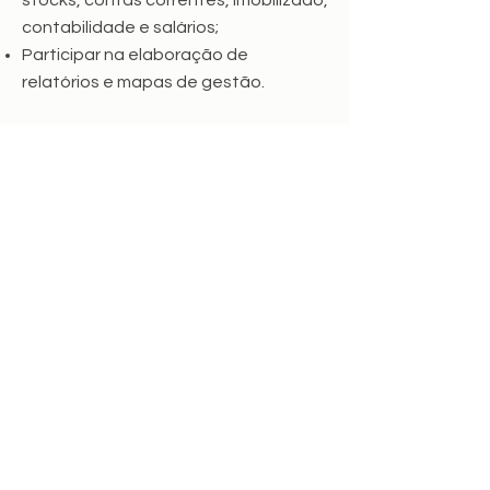
stocks, contas correntes, imobilizado,
contabilidade e salários;
Participar na elaboração de
relatórios e mapas de gestão.
Saídas Profissionais
Empresas Públicas;
Empresas Privadas;
Prestação de Serviços;
Comércio;
Contabilidade;
Seguros;
Bancos.
Plano de estudos