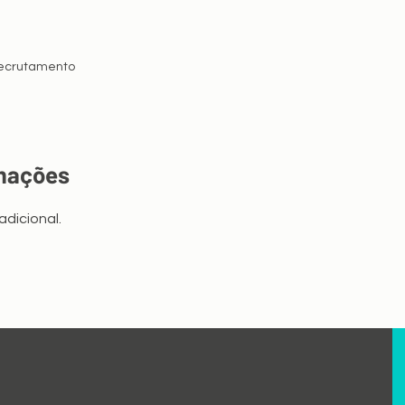
recrutamento
rmações
dicional.