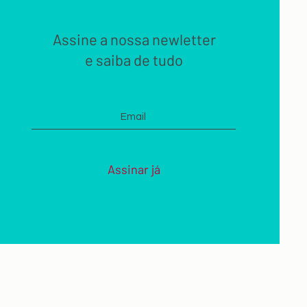
Assine a nossa newletter
e saiba de tudo
Assinar já