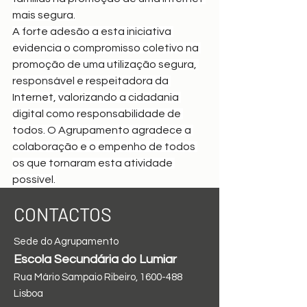
mais segura.
A forte adesão a esta iniciativa 
evidencia o compromisso coletivo na 
promoção de uma utilização segura, 
responsável e respeitadora da 
Internet, valorizando a cidadania 
digital como responsabilidade de 
todos. O Agrupamento agradece a 
colaboração e o empenho de todos 
os que tornaram esta atividade 
possível.
CONTACTOS
Sede do Agrupamento
Escola Secundária do Lumiar
Rua Mário Sampaio Ribeiro,
1600-488
Ver tudo
Posts recentes
Lisboa